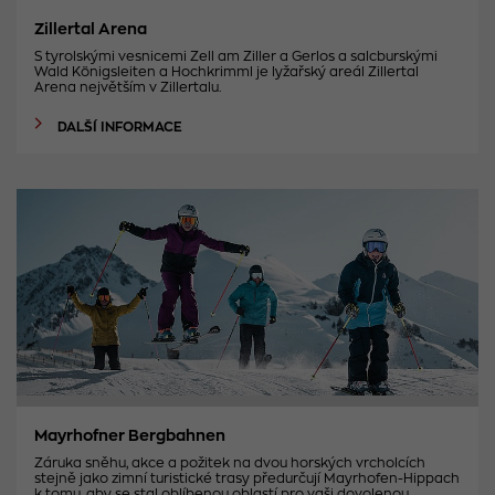
Zillertal Arena
S tyrolskými vesnicemi Zell am Ziller a Gerlos a salcburskými
Wald Königsleiten a Hochkrimml je lyžařský areál Zillertal
Arena největším v Zillertalu.
DALŠÍ INFORMACE
Mayrhofner Bergbahnen
Záruka sněhu, akce a požitek na dvou horských vrcholcích
stejně jako zimní turistické trasy předurčují Mayrhofen-Hippach
k tomu, aby se stal oblíbenou oblastí pro vaši dovolenou.