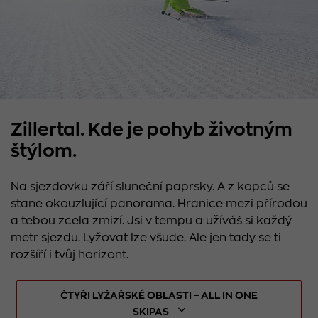
Zillertal. Kde je pohyb životným
štýlom.
Na sjezdovku září sluneční paprsky. A z kopců se
stane okouzlující panorama. Hranice mezi přírodou
a tebou zcela zmizí. Jsi v tempu a užíváš si každý
metr sjezdu. Lyžovat lze všude. Ale jen tady se ti
rozšíří i tvůj horizont.
ČTYŘI LYŽAŘSKÉ OBLASTI – ALL IN ONE
SKIPAS