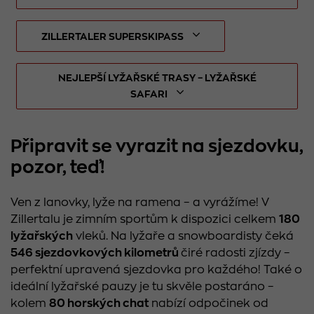
ZILLERTALER SUPERSKIPASS
NEJLEPŠÍ LYŽAŘSKÉ TRASY – LYŽAŘSKÉ
SAFARI
Připravit se vyrazit na sjezdovku,
pozor, teď!
Ven z lanovky, lyže na ramena – a vyrážíme! V
Zillertalu je zimním sportům k dispozici celkem
180
lyžařských
vleků. Na lyžaře a snowboardisty čeká
546 sjezdovkových kilometrů
čiré radosti zjízdy –
perfektní upravená sjezdovka pro každého! Také o
ideální lyžařské pauzy je tu skvěle postaráno –
kolem
80 horských chat
nabízí odpočinek od