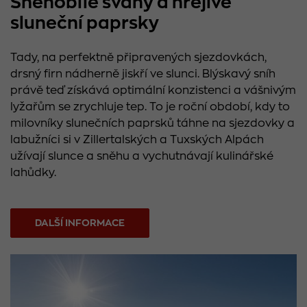
Sněhobílé svahy a hřejivé
sluneční paprsky
Tady, na perfektně připravených sjezdovkách,
drsný firn nádherně jiskří ve slunci. Blýskavý sníh
právě teď získává optimální konzistenci a vášnivým
lyžařům se zrychluje tep. To je roční období, kdy to
milovníky slunečních paprsků táhne na sjezdovky a
labužníci si v Zillertalských a Tuxských Alpách
užívají slunce a sněhu a vychutnávají kulinářské
lahůdky.
DALŠÍ INFORMACE