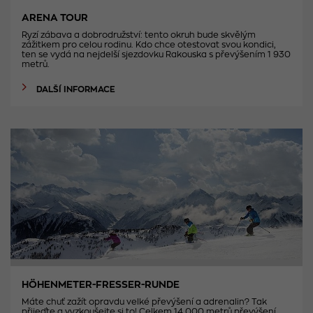
ARENA TOUR
Ryzí zábava a dobrodružství: tento okruh bude skvělým
zážitkem pro celou rodinu. Kdo chce otestovat svou kondici,
ten se vydá na nejdelší sjezdovku Rakouska s převýšením 1 930
metrů.
DALŠÍ INFORMACE
HÖHENMETER-FRESSER-RUNDE
Máte chuť zažít opravdu velké převýšení a adrenalin? Tak
přijeďte a vyzkoušejte si to! Celkem 14 000 metrů převýšení,