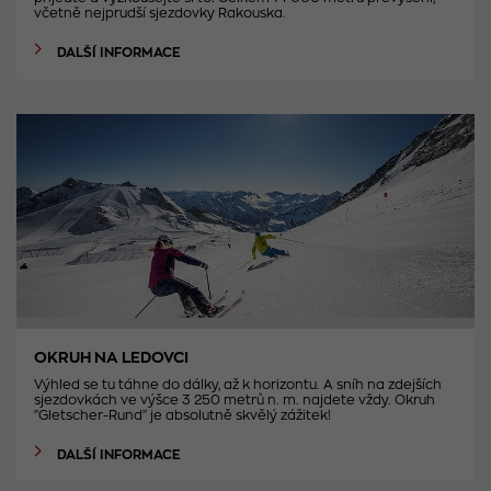
včetně nejprudší sjezdovky Rakouska.
DALŠÍ INFORMACE
OKRUH NA LEDOVCI
Výhled se tu táhne do dálky, až k horizontu. A sníh na zdejších
sjezdovkách ve výšce 3 250 metrů n. m. najdete vždy. Okruh
"Gletscher-Rund" je absolutně skvělý zážitek!
DALŠÍ INFORMACE