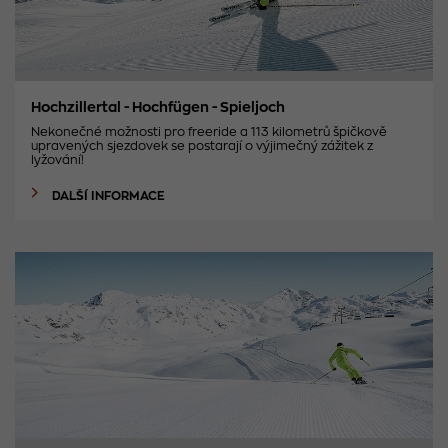
Hochzillertal - Hochfügen - Spieljoch
Nekonečné možnosti pro freeride a 113 kilometrů špičkově
upravených sjezdovek se postarají o výjimečný zážitek z
lyžování!
DALŠÍ INFORMACE